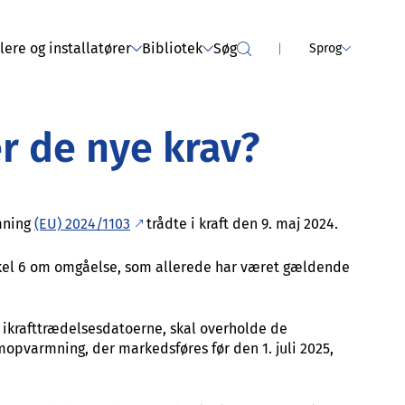
NCE SERVICES
Tørretumblere (er blevet
afholdt)
ere og installatører
Bibliotek
Søg
Sprog
r de nye krav?
rmning
(EU) 2024/1103
trådte i kraft den 9. maj 2024.
tikel 6 om omgåelse, som allerede har været gældende
 ikrafttrædelsesdatoerne, skal overholde de
umopvarmning, der markedsføres før den 1. juli 2025,