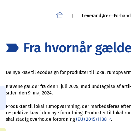
OM PROJEKTET: COMPLIA
Smartphones, tablets, trådløse telefoner og andre
mobiltelefoner
Leverandører
Forhandl
Home
Fra hvornår gælde
De nye krav til ecodesign for produkter til lokal rumopva
Kravene gælder fra den 1. juli 2025, med undtagelse af ar
siden den 9. maj 2024.
Produkter til lokal rumopvarmning, der markedsføres efter
respektive krav i den nye forordning. Produkter til lokal r
skal stadig overholde forordning
(EU) 2015/1188
.