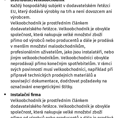
Každý hospodářský subjekt v dodavatelském řetězci
EU, který dodává výrobky na trh a není dovozcem ani
výrobcem.
Velkoobchodník je prostředním článkem
dodavatelského řetězce. Velkoobchodník je obvykle
společnost, která nakupuje velké množství zboží
přímo od výrobců nebo producentů a dále je prodává
v menším množství maloobchodníkům,
profesionálním uživatelům, jako jsou instalatéři, nebo
jiným velkoobchodníkům. Velkoobchodníci obvykle
neprodávají přímo konečným spotřebitelům. V rámci
svých povinností musí velkoobchodníci, například při
přípravě technických prodejních materiálů a
související dokumentace, dodržovat požadavky na
označování energetickými štítky.
Instalační firma
Velkoobchodník je prostředním článkem
dodavatelského řetězce. Velkoobchodník je obvykle
společnost, která nakupuje velké množství zboží
přímo od výrobců nebo producentů a dále je prodává