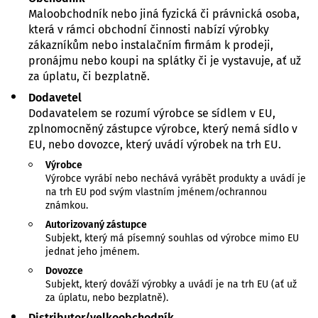
Maloobchodník nebo jiná fyzická či právnická osoba,
která v rámci obchodní činnosti nabízí výrobky
zákazníkům nebo instalačním firmám k prodeji,
pronájmu nebo koupi na splátky či je vystavuje, ať už
za úplatu, či bezplatně.
Dodavetel
Dodavatelem se rozumí výrobce se sídlem v EU,
zplnomocněný zástupce výrobce, který nemá sídlo v
EU, nebo dovozce, který uvádí výrobek na trh EU.
Výrobce
Výrobce vyrábí nebo nechává vyrábět produkty a uvádí je
na trh EU pod svým vlastním jménem/ochrannou
známkou.
Autorizovaný zástupce
Subjekt, který má písemný souhlas od výrobce mimo EU
jednat jeho jménem.
Dovozce
Subjekt, který dováží výrobky a uvádí je na trh EU (ať už
za úplatu, nebo bezplatně).
Distributor/velkoobchodník