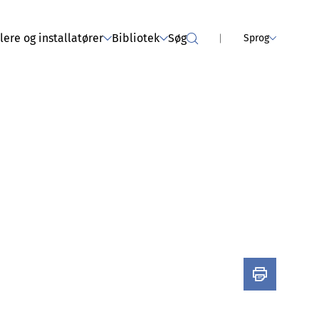
NCE SERVICES
Tørretumblere (er blevet
afholdt)
ere og installatører
Bibliotek
Søg
Sprog