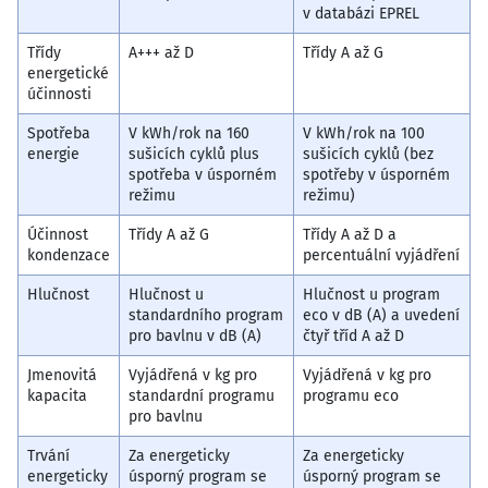
v databázi EPREL
Třídy
A+++ až D
Třídy A až G
energetické
účinnosti
Spotřeba
V kWh/rok na 160
V kWh/rok na 100
energie
sušicích cyklů plus
sušicích cyklů (bez
spotřeba v úsporném
spotřeby v úsporném
režimu
režimu)
Účinnost
Třídy A až G
Třídy A až D a
kondenzace
percentuální vyjádření
Hlučnost
Hlučnost u
Hlučnost u program
standardního program
eco v dB (A) a uvedení
pro bavlnu v dB (A)
čtyř tříd A až D
Jmenovitá
Vyjádřená v kg pro
Vyjádřená v kg pro
kapacita
standardní programu
programu eco
pro bavlnu
Trvání
Za energeticky
Za energeticky
energeticky
úsporný program se
úsporný program se