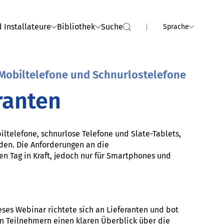
ianceServices
Händler (hat bereits
stattgefunden)
 Installateure
Bibliothek
Suche
Sprache
 Mobiltelefone und Schnurlostelefone
ranten
ltelefone, schnurlose Telefone und Slate-Tablets,
rden. Die Anforderungen an die
n Tag in Kraft, jedoch nur für Smartphones und
eses Webinar richtete sich an Lieferanten und bot
n Teilnehmern einen klaren Überblick über die