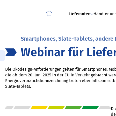
um Download
Über das Projekt: Compl
Smartphones, Slate Tablets, Schnurlostelefone und
andere Mobiltelefone
Lieferanten
Händler und
Home
Smartphones, Slate-Tablets, andere
Webinar für Liefe
Die Ökodesign-Anforderungen gelten für Smartphones, Mobi
die ab dem 20. Juni 2025 in der EU in Verkehr gebracht we
Energieverbrauchskennzeichnung treten ebenfalls am selbe
Slate-Tablets.
Di
de