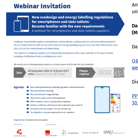
An
un
Da
(M
Da
Q&
we
Di
PP
30