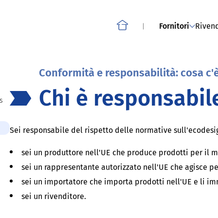
Smartphone, tablet, telefoni cordless e altri telefoni
ownload
Informazioni sul proget
cellulari
Fornitori
Rivend
Home
Conformità e responsabilità: cosa c'
Chi è responsabil
s
Sei responsabile del rispetto delle normative sull'ecodesig
sei un produttore nell'UE che produce prodotti per il 
sei un rappresentante autorizzato nell'UE che agisce per
sei un importatore che importa prodotti nell'UE e li i
sei un rivenditore.