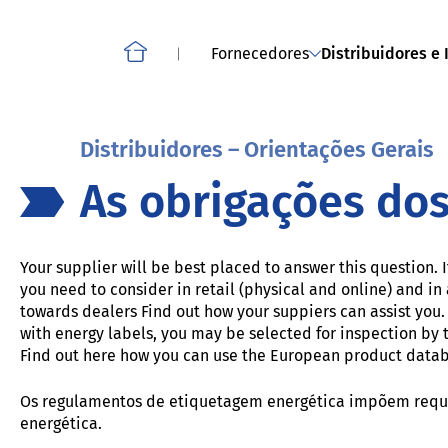
a download
Sobre o projeto: Compli
Smartphones, tablets, telemóveis sem fios e outros
telemóveis
Fornecedores
Distribuidores e 
Home
Distribuidores – Orientações Gerais
As obrigações dos
Your supplier will be best placed to answer this question. 
you need to consider in retail (physical and online) and in
towards dealers Find out how your suppiers can assist you. 
with energy labels, you may be selected for inspection by 
Find out here how you can use the European product datab
Os regulamentos de etiquetagem energética impõem requis
energética.