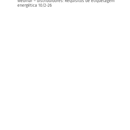
Webinar – distribuidores: Requisitos de etiquetagem
energética 10/2-26