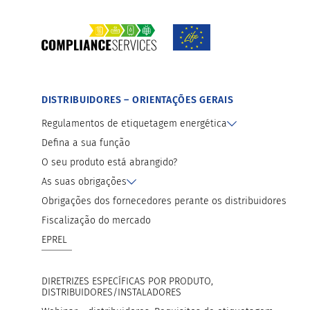
Preparação para a fiscalização de mercado
Ferramentas e materiais disponíveis par
EPREL
DISTRIBUIDORES – ORIENTAÇÕES GERAIS
Regulamentos de etiquetagem energética
Defina a sua função
O seu produto está abrangido?
As suas obrigações
Obrigações dos fornecedores perante os distribuidores
Fiscalização do mercado
EPREL
DIRETRIZES ESPECÍFICAS POR PRODUTO,
DISTRIBUIDORES/INSTALADORES