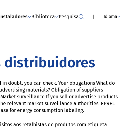
ance Services
Máquinas de secar a roupa (já
realizado)
Instaladores
Biblioteca
Pesquisa
Idioma
 distribuidores
If in doubt, you can check. Your obligations What do
 advertising materials? Obligation of suppliers
Market surveillance If you sell or advertise products
the relevant market surveillance authorities. EPREL
ase for energy consumption labeling.
itos aos retalhistas de produtos com etiqueta