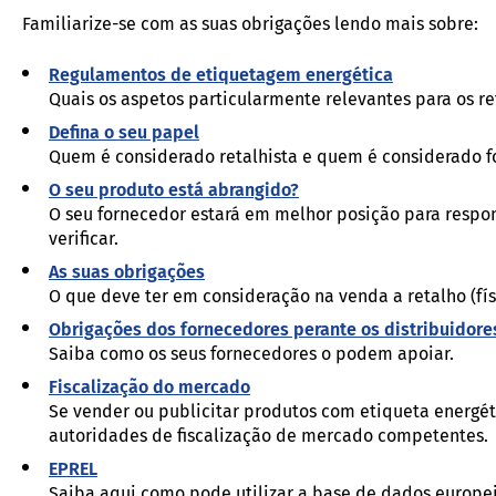
Familiarize-se com as suas obrigações lendo mais sobre:
Regulamentos de etiquetagem energética
Quais os aspetos particularmente relevantes para os re
Defina o seu papel
Quem é considerado retalhista e quem é considerado f
O seu produto está abrangido?
O seu fornecedor estará em melhor posição para respo
verificar.
As suas obrigações
O que deve ter em consideração na venda a retalho (físi
Obrigações dos fornecedores perante os distribuidore
Saiba como os seus fornecedores o podem apoiar.
Fiscalização do mercado
Se vender ou publicitar produtos com etiqueta energét
autoridades de fiscalização de mercado competentes.
EPREL
Saiba aqui como pode utilizar a base de dados europ