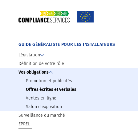
Mise sur le marché des produits
Guides et outils à télécharger
EPREL
Préparation à la surveillance du marché
GUIDE GÉNÉRALISTE POUR LES INSTALLATEURS
Législation
Définition de votre rôle
Vos obligations
Promotion et publicités
Offres écrites et verbales
Ventes en ligne
Salon d'exposition
Surveillance du marché
EPREL