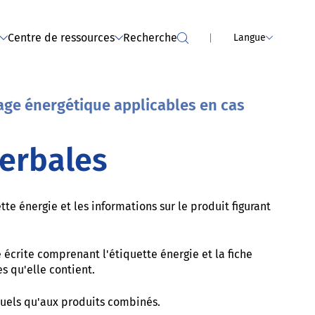
 Services
de sèche-linge (événement
passé)
Centre de ressources
Recherche
Langue
age énergétique applicables en cas
verbales
te énergie et les informations sur le produit figurant
e écrite comprenant l'étiquette énergie et la fiche
s qu'elle contient.
duels qu'aux produits combinés.