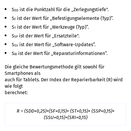
S
ist die Punktzahl für die „Zerlegungstiefe”.
DD
S
ist der Wert für „Befestigungselemente (Typ)“.
F
S
ist der Wert für „Werkzeuge (Typ)“.
T
S
ist der Wert für „Ersatzteile”.
SP
S
ist der Wert für „Software-Updates“.
SU
S
ist der Wert für „Reparaturinformationen“.
RI
Die gleiche Bewertungsmethode gilt sowohl für
Smartphones als
auch für Tablets. Der Index der Reparierbarkeit (R) wird
wie folgt
berechnet:
R = (SDD×0,25)+(SF×0,15)+ (ST×0,15)+ (SSP×0,15)+
(SSU×0,15)+(SRI×0,15)